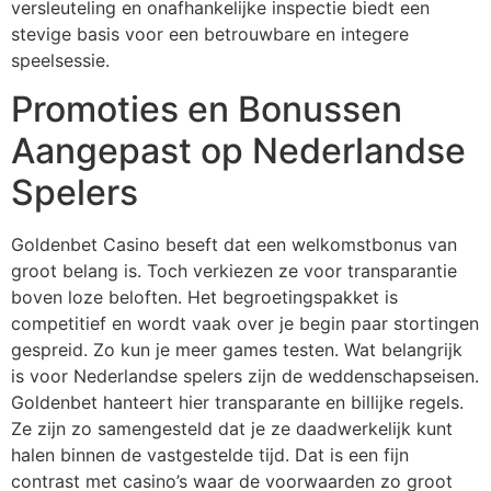
versleuteling en onafhankelijke inspectie biedt een
stevige basis voor een betrouwbare en integere
speelsessie.
Promoties en Bonussen
Aangepast op Nederlandse
Spelers
Goldenbet Casino beseft dat een welkomstbonus van
groot belang is. Toch verkiezen ze voor transparantie
boven loze beloften. Het begroetingspakket is
competitief en wordt vaak over je begin paar stortingen
gespreid. Zo kun je meer games testen. Wat belangrijk
is voor Nederlandse spelers zijn de weddenschapseisen.
Goldenbet hanteert hier transparante en billijke regels.
Ze zijn zo samengesteld dat je ze daadwerkelijk kunt
halen binnen de vastgestelde tijd. Dat is een fijn
contrast met casino’s waar de voorwaarden zo groot