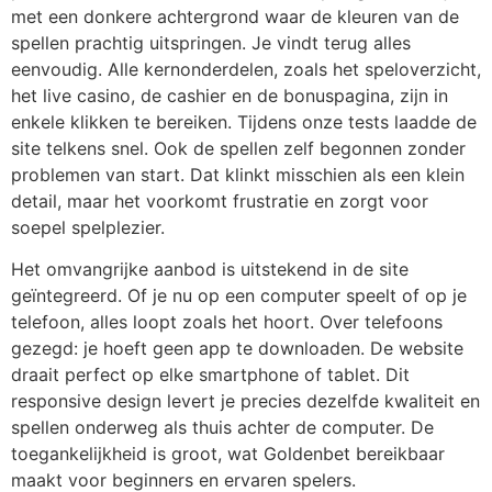
met een donkere achtergrond waar de kleuren van de
spellen prachtig uitspringen. Je vindt terug alles
eenvoudig. Alle kernonderdelen, zoals het speloverzicht,
het live casino, de cashier en de bonuspagina, zijn in
enkele klikken te bereiken. Tijdens onze tests laadde de
site telkens snel. Ook de spellen zelf begonnen zonder
problemen van start. Dat klinkt misschien als een klein
detail, maar het voorkomt frustratie en zorgt voor
soepel spelplezier.
Het omvangrijke aanbod is uitstekend in de site
geïntegreerd. Of je nu op een computer speelt of op je
telefoon, alles loopt zoals het hoort. Over telefoons
gezegd: je hoeft geen app te downloaden. De website
draait perfect op elke smartphone of tablet. Dit
responsive design levert je precies dezelfde kwaliteit en
spellen onderweg als thuis achter de computer. De
toegankelijkheid is groot, wat Goldenbet bereikbaar
maakt voor beginners en ervaren spelers.