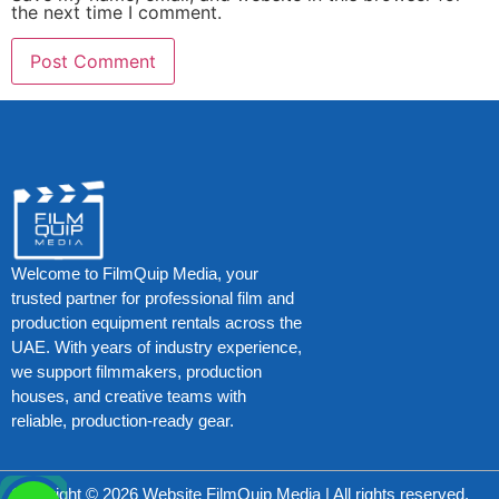
the next time I comment.
Welcome to FilmQuip Media, your
trusted partner for professional film and
production equipment rentals across the
UAE. With years of industry experience,
we support filmmakers, production
houses, and creative teams with
reliable, production-ready gear.
Copyright © 2026 Website FilmQuip Media | All rights reserved.