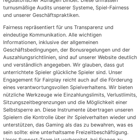
regulatorischer Auflagen bindet. Diese umfassen
turnusmäßige Audits unserer Systeme, Spiel-Fairness
und unserer Geschäftspraktiken.
Fairness repräsentiert für uns Transparenz und
eindeutige Kommunikation. Alle wichtigen
Informationen, inklusive der allgemeinen
Geschäftsbedingungen, der Bonusregelungen und der
Auszahlungsrichtlinien, sind auf unserer Website deutlich
und verständlich angegeben. Wir glauben, dass gut
unterrichtete Spieler glückliche Spieler sind. Unser
Engagement für Fairplay reicht auch auf die Förderung
eines verantwortungsvollen Spielverhaltens. Wir bieten
nützliche Werkzeuge wie Einzahlungslimits, Verlustlimits,
Sitzungszeitbegrenzungen und die Möglichkeit einer
Selbstsperre an. Diese Instrumente übertragen unseren
Spielern die Kontrolle über ihr Spielverhalten wieder und
unterstützen, das Gaming als das zu bewahren, was es
sein sollte: eine unterhaltsame Freizeitbeschäftigung.
Unser Support-Team ist vorbereitet, bei Fragen zu