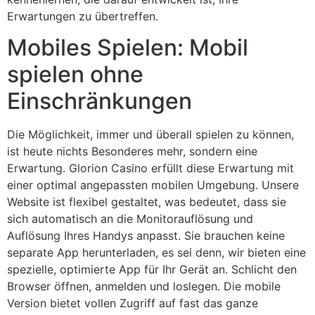
Erwartungen zu übertreffen.
Mobiles Spielen: Mobil
spielen ohne
Einschränkungen
Die Möglichkeit, immer und überall spielen zu können,
ist heute nichts Besonderes mehr, sondern eine
Erwartung. Glorion Casino erfüllt diese Erwartung mit
einer optimal angepassten mobilen Umgebung. Unsere
Website ist flexibel gestaltet, was bedeutet, dass sie
sich automatisch an die Monitorauflösung und
Auflösung Ihres Handys anpasst. Sie brauchen keine
separate App herunterladen, es sei denn, wir bieten eine
spezielle, optimierte App für Ihr Gerät an. Schlicht den
Browser öffnen, anmelden und loslegen. Die mobile
Version bietet vollen Zugriff auf fast das ganze