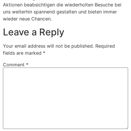
Aktionen beabsichtigen die wiederholten Besuche bei
uns weiterhin spannend gestalten und bieten immer
wieder neue Chancen.
Leave a Reply
Your email address will not be published.
Required
fields are marked
*
Comment
*