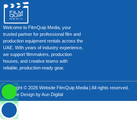
Welcome to FilmQuip Media, your
trusted partner for professional film and
production equipment rentals across the
UAE. With years of industry experience,
we support filmmakers, production
houses, and creative teams with
reliable, production-ready gear.
Copyright © 2026 Website FilmQuip Media | All rights reserved.
Website Design by
Aun Digital