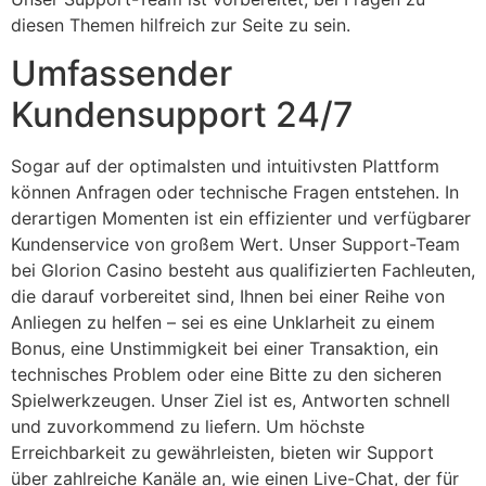
diesen Themen hilfreich zur Seite zu sein.
Umfassender
Kundensupport 24/7
Sogar auf der optimalsten und intuitivsten Plattform
können Anfragen oder technische Fragen entstehen. In
derartigen Momenten ist ein effizienter und verfügbarer
Kundenservice von großem Wert. Unser Support-Team
bei Glorion Casino besteht aus qualifizierten Fachleuten,
die darauf vorbereitet sind, Ihnen bei einer Reihe von
Anliegen zu helfen – sei es eine Unklarheit zu einem
Bonus, eine Unstimmigkeit bei einer Transaktion, ein
technisches Problem oder eine Bitte zu den sicheren
Spielwerkzeugen. Unser Ziel ist es, Antworten schnell
und zuvorkommend zu liefern. Um höchste
Erreichbarkeit zu gewährleisten, bieten wir Support
über zahlreiche Kanäle an, wie einen Live-Chat, der für