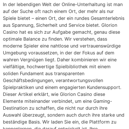
In der lebendigen Welt der Online-Unterhaltung ist man
auf der Suche oft nach einem Ort, der mehr als nur
Spiele bietet – einen Ort, der ein rundes Gesamterlebnis
aus Spannung, Sicherheit und Service bietet. Glorion
Casino hat es sich zur Aufgabe gemacht, genau diese
optimale Balance zu finden. Wir verstehen, dass
moderne Spieler eine nahtlose und vertrauenswürdige
Umgebung voraussetzen, in der der Fokus auf dem
wahren Vergnügen liegt. Daher kombinieren wir eine
vielfältige, hochwertige Spielbibliothek mit einem
soliden Fundament aus transparenten
Geschäftsbedingungen, verantwortungsvollen
Spielpraktiken und einem engagierten Kundensupport.
Dieser Artikel erklärt, wie Glorion Casino diese
Elemente miteinander verbindet, um eine Gaming-
Destination zu schaffen, die nicht nur durch ihre
Auswahl überzeugt, sondern auch durch ihre starke und
beständige Basis. Wir laden Sie ein, die Plattform zu
kennenlernen, die darauf entwickelt ist, Ihre