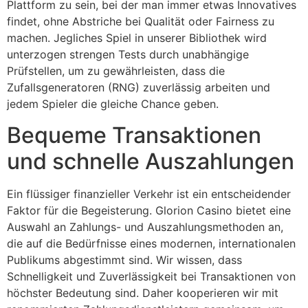
Plattform zu sein, bei der man immer etwas Innovatives
findet, ohne Abstriche bei Qualität oder Fairness zu
machen. Jegliches Spiel in unserer Bibliothek wird
unterzogen strengen Tests durch unabhängige
Prüfstellen, um zu gewährleisten, dass die
Zufallsgeneratoren (RNG) zuverlässig arbeiten und
jedem Spieler die gleiche Chance geben.
Bequeme Transaktionen
und schnelle Auszahlungen
Ein flüssiger finanzieller Verkehr ist ein entscheidender
Faktor für die Begeisterung. Glorion Casino bietet eine
Auswahl an Zahlungs- und Auszahlungsmethoden an,
die auf die Bedürfnisse eines modernen, internationalen
Publikums abgestimmt sind. Wir wissen, dass
Schnelligkeit und Zuverlässigkeit bei Transaktionen von
höchster Bedeutung sind. Daher kooperieren wir mit