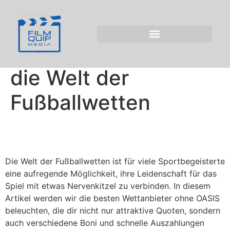
Beste Wettanbieter
ohne OASIS: So
startest du sicher in
die Welt der
Fußballwetten
Die Welt der Fußballwetten ist für viele Sportbegeisterte
eine aufregende Möglichkeit, ihre Leidenschaft für das
Spiel mit etwas Nervenkitzel zu verbinden. In diesem
Artikel werden wir die besten Wettanbieter ohne OASIS
beleuchten, die dir nicht nur attraktive Quoten, sondern
auch verschiedene Boni und schnelle Auszahlungen