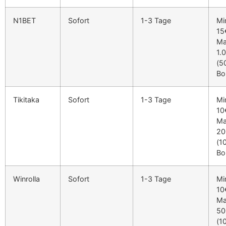
N1BET
Sofort
1-3 Tage
Mi
15
Ma
1.
(5
Bo
Tikitaka
Sofort
1-3 Tage
Mi
10
Ma
20
(1
Bo
Winrolla
Sofort
1-3 Tage
Mi
10
Ma
50
(1