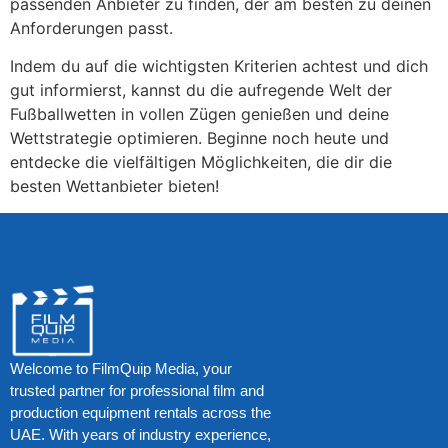
passenden Anbieter zu finden, der am besten zu deinen
Anforderungen passt.
Indem du auf die wichtigsten Kriterien achtest und dich
gut informierst, kannst du die aufregende Welt der
Fußballwetten in vollen Zügen genießen und deine
Wettstrategie optimieren. Beginne noch heute und
entdecke die vielfältigen Möglichkeiten, die dir die
besten Wettanbieter bieten!
Welcome to FilmQuip Media, your
trusted partner for professional film and
production equipment rentals across the
UAE. With years of industry experience,