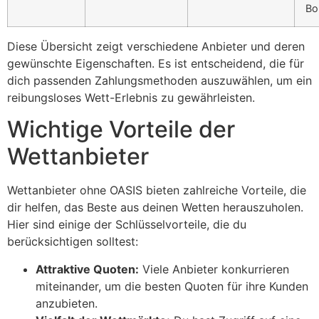
Bo
Diese Übersicht zeigt verschiedene Anbieter und deren
gewünschte Eigenschaften. Es ist entscheidend, die für
dich passenden Zahlungsmethoden auszuwählen, um ein
reibungsloses Wett-Erlebnis zu gewährleisten.
Wichtige Vorteile der
Wettanbieter
Wettanbieter ohne OASIS bieten zahlreiche Vorteile, die
dir helfen, das Beste aus deinen Wetten herauszuholen.
Hier sind einige der Schlüsselvorteile, die du
berücksichtigen solltest:
Attraktive Quoten:
Viele Anbieter konkurrieren
miteinander, um die besten Quoten für ihre Kunden
anzubieten.