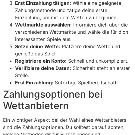
Erst Einzahlung tätigen:
Wähle eine geeignete
Zahlungsmethode und tätige deine erste
Einzahlung, um mit dem Wetten zu beginnen.
Wettmärkte auswählen:
Informiere dich über die
verschiedenen Wettmärkte und wähle die für dich
interessanten Spiele aus.
Setze deine Wette:
Platziere deine Wette und
genieße das Spiel.
Registriere ein Konto:
Schnell und unkompliziert.
Verifiziere deine Daten:
Sicherheit steht an erster
Stelle.
Erst Einzahlung:
Sofortige Spielbereitschaft.
Zahlungsoptionen bei
Wettanbietern
Ein wichtiger Aspekt bei der Wahl eines Wettanbieters
sind die Zahlungsoptionen. Du solltest darauf achten,
welche Methoden dir für Einzahlungen und