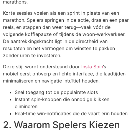
marathons.
Korte sessies voelen als een sprint in plaats van een
marathon. Spelers springen in de actie, draaien een paar
reels, en stappen dan weer terug—vaak vóór de
volgende koffiepauze of tijdens de woon-werkverkeer.
De aantrekkingskracht ligt in de directheid van
resultaten en het vermogen om winsten te pakken
zonder uren te investeren.
Deze stijl wordt ondersteund door
Insta Spin
’s
mobiel‑eerst ontwerp en lichte interface, die laadtijden
minimaliseren en navigatie intuïtief houden.
Snel toegang tot de populairste slots
Instant spin‑knoppen die onnodige klikken
elimineren
Real‑time win‑notificaties die de vaart erin houden
2. Waarom Spelers Kiezen