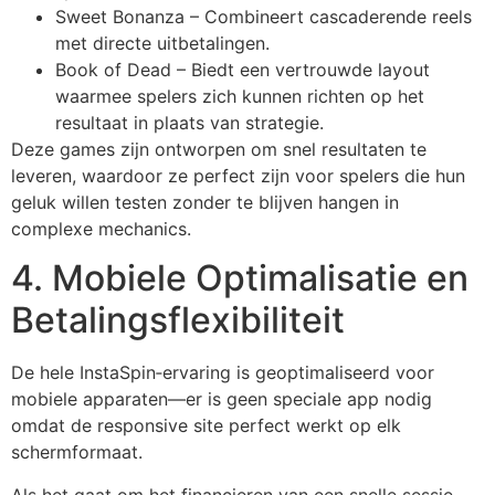
Sweet Bonanza – Combineert cascaderende reels
met directe uitbetalingen.
Book of Dead – Biedt een vertrouwde layout
waarmee spelers zich kunnen richten op het
resultaat in plaats van strategie.
Deze games zijn ontworpen om snel resultaten te
leveren, waardoor ze perfect zijn voor spelers die hun
geluk willen testen zonder te blijven hangen in
complexe mechanics.
4. Mobiele Optimalisatie en
Betalingsflexibiliteit
De hele InstaSpin‑ervaring is geoptimaliseerd voor
mobiele apparaten—er is geen speciale app nodig
omdat de responsive site perfect werkt op elk
schermformaat.
Als het gaat om het financieren van een snelle sessie,