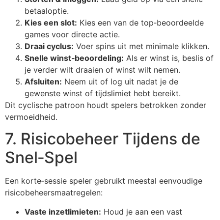
betaaloptie.
Kies een slot:
Kies een van de top‑beoordeelde
games voor directe actie.
Draai cyclus:
Voer spins uit met minimale klikken.
Snelle winst‑beoordeling:
Als er winst is, beslis of
je verder wilt draaien of winst wilt nemen.
Afsluiten:
Neem uit of log uit nadat je de
gewenste winst of tijdslimiet hebt bereikt.
Dit cyclische patroon houdt spelers betrokken zonder
vermoeidheid.
7. Risicobeheer Tijdens de
Snel‑Spel
Een korte‑sessie speler gebruikt meestal eenvoudige
risicobeheersmaatregelen:
Vaste inzetlimieten:
Houd je aan een vast