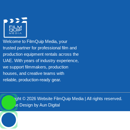
Welcome to FilmQuip Media, your
trusted partner for professional film and
production equipment rentals across the
UAE. With years of industry experience,
we support filmmakers, production
houses, and creative teams with
reliable, production-ready gear.
Copyright © 2026 Website FilmQuip Media | All rights reserved.
Website Design by
Aun Digital