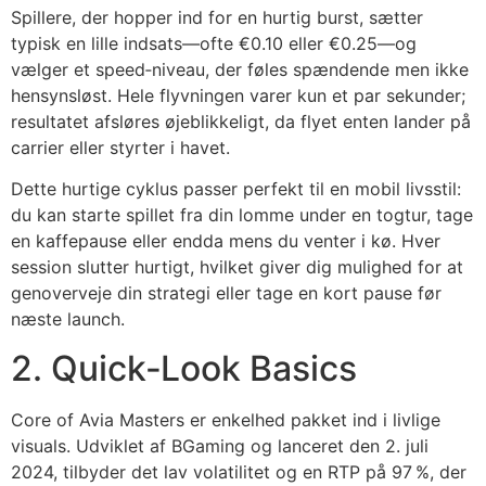
Spillere, der hopper ind for en hurtig burst, sætter
typisk en lille indsats—ofte €0.10 eller €0.25—og
vælger et speed‑niveau, der føles spændende men ikke
hensynsløst. Hele flyvningen varer kun et par sekunder;
resultatet afsløres øjeblikkeligt, da flyet enten lander på
carrier eller styrter i havet.
Dette hurtige cyklus passer perfekt til en mobil livsstil:
du kan starte spillet fra din lomme under en togtur, tage
en kaffepause eller endda mens du venter i kø. Hver
session slutter hurtigt, hvilket giver dig mulighed for at
genoverveje din strategi eller tage en kort pause før
næste launch.
2. Quick‑Look Basics
Core of Avia Masters er enkelhed pakket ind i livlige
visuals. Udviklet af BGaming og lanceret den 2. juli
2024, tilbyder det lav volatilitet og en RTP på 97 %, der