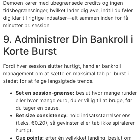
Demoen kører med ubegrænsede credits og ingen
tidsbegrænsninger, hvilket lader dig øve, indtil du føler
dig klar til rigtige indsatser—alt sammen inden for få
minutter pr. session.
9. Administrer Din Bankroll i
Korte Burst
Fordi hver session slutter hurtigt, handler bankroll
management om at sætte en maksimal tab pr. burst i
stedet for at følge langsigtede trends.
Set en session‑grænse:
beslut hvor mange runder
eller hvor mange euro, du er villig til at bruge, før
du tager en pause.
Bet size consistency:
hold indsatsstørrelser ens
(f.eks. €0.20), så gevinster eller tab ikke spiralerer
hurtigt.
Cue points:
efter én vellykket landing, beslut om