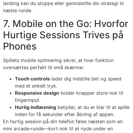
landing kan du stoppe eller genindstille din strategi til
næste runde.
7. Mobile on the Go: Hvorfor
Hurtige Sessions Trives på
Phones
Spillets mobile optimering sikrer, at hver funktion
oversættes perfekt til små skærme:
Touch controls
lader dig indstille bet og speed
med et enkelt tryk.
Responsive design
holder knapper store nok til
fingerinput.
Hurtig indlæsning
betyder, at du er klar til at spille
inden for få sekunder efter åbning af appen.
En hurtig session på din telefon føles næsten som en
mini arcade‑runde—kort nok til at nyde under en