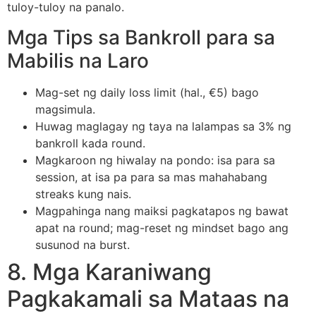
tuloy-tuloy na panalo.
Mga Tips sa Bankroll para sa
Mabilis na Laro
Mag-set ng daily loss limit (hal., €5) bago
magsimula.
Huwag maglagay ng taya na lalampas sa 3% ng
bankroll kada round.
Magkaroon ng hiwalay na pondo: isa para sa
session, at isa pa para sa mas mahahabang
streaks kung nais.
Magpahinga nang maiksi pagkatapos ng bawat
apat na round; mag-reset ng mindset bago ang
susunod na burst.
8. Mga Karaniwang
Pagkakamali sa Mataas na