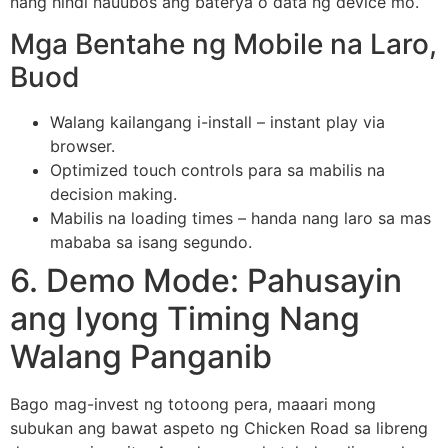
nang hindi nauubos ang baterya o data ng device mo.
Mga Bentahe ng Mobile na Laro,
Buod
Walang kailangang i-install – instant play via
browser.
Optimized touch controls para sa mabilis na
decision making.
Mabilis na loading times – handa nang laro sa mas
mababa sa isang segundo.
6. Demo Mode: Pahusayin
ang Iyong Timing Nang
Walang Panganib
Bago mag-invest ng totoong pera, maaari mong
subukan ang bawat aspeto ng Chicken Road sa libreng