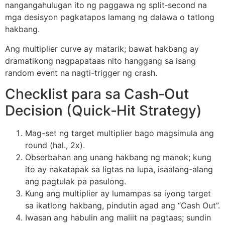
nangangahulugan ito ng paggawa ng split‑second na
mga desisyon pagkatapos lamang ng dalawa o tatlong
hakbang.
Ang multiplier curve ay matarik; bawat hakbang ay
dramatikong nagpapataas nito hanggang sa isang
random event na nagti-trigger ng crash.
Checklist para sa Cash‑Out
Decision (Quick‑Hit Strategy)
Mag-set ng target multiplier bago magsimula ang
round (hal., 2x).
Obserbahan ang unang hakbang ng manok; kung
ito ay nakatapak sa ligtas na lupa, isaalang-alang
ang pagtulak pa pasulong.
Kung ang multiplier ay lumampas sa iyong target
sa ikatlong hakbang, pindutin agad ang “Cash Out”.
Iwasan ang habulin ang maliit na pagtaas; sundin