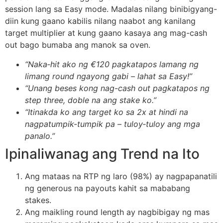
session lang sa Easy mode. Madalas nilang binibigyang-
diin kung gaano kabilis nilang naabot ang kanilang
target multiplier at kung gaano kasaya ang mag-cash
out bago bumaba ang manok sa oven.
“Naka‑hit ako ng €120 pagkatapos lamang ng
limang round ngayong gabi – lahat sa Easy!”
“Unang beses kong nag-cash out pagkatapos ng
step three, doble na ang stake ko.”
“Itinakda ko ang target ko sa 2x at hindi na
nagpatumpik-tumpik pa – tuloy‑tuloy ang mga
panalo.”
Ipinaliwanag ang Trend na Ito
Ang mataas na RTP ng laro (98%) ay nagpapanatili
ng generous na payouts kahit sa mababang
stakes.
Ang maikling round length ay nagbibigay ng mas