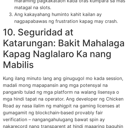
maraming pagkakataon kada oras kumpara sa mas
matagal na slots.
Ang kakayahang huminto kahit kailan ay
nagpapabawas ng frustration kapag may crash.
10. Seguridad at
Katarungan: Bakit Mahalaga
Kapag Naglalaro Ka nang
Mabilis
Kung ilang minuto lang ang ginugugol mo kada session,
madali mong mapapansin ang mga potensyal na
panganib tulad ng mga platform na walang lisensya o
mga hindi tapat na operator. Ang developer ng Chicken
Road ay nasa ilalim ng mahigpit na gaming licenses at
gumagamit ng blockchain‑based provably fair
verification – nangangahulugang bawat spin ay
nakarecord nang transparent at hindi maaaring baguhin