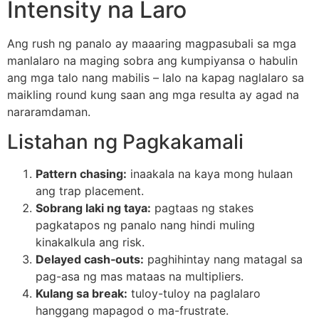
Intensity na Laro
Ang rush ng panalo ay maaaring magpasubali sa mga
manlalaro na maging sobra ang kumpiyansa o habulin
ang mga talo nang mabilis – lalo na kapag naglalaro sa
maikling round kung saan ang mga resulta ay agad na
nararamdaman.
Listahan ng Pagkakamali
Pattern chasing:
inaakala na kaya mong hulaan
ang trap placement.
Sobrang laki ng taya:
pagtaas ng stakes
pagkatapos ng panalo nang hindi muling
kinakalkula ang risk.
Delayed cash‑outs:
paghihintay nang matagal sa
pag-asa ng mas mataas na multipliers.
Kulang sa break:
tuloy-tuloy na paglalaro
hanggang mapagod o ma-frustrate.