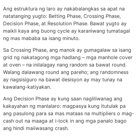
Ang estruktura ng laro ay nakabalangkas sa apat na
natatanging yugto: Betting Phase, Crossing Phase,
Decision Phase, at Resolution Phase. Bawat yugto ay
maikli kaya ang buong cycle ay karaniwang tumatagal
ng mas mababa sa isang minuto.
Sa Crossing Phase, ang manok ay gumagalaw sa isang
grid ng nakatagong mga hadlang – mga manhole cover
at oven – na inilalagay nang random sa bawat round.
Walang dalawang round ang pareho; ang randomness
ay nagsisiguro na bawat desisyon ay may tunay na
kawalang-katiyakan.
Ang Decision Phase ay kung saan nagliliwanag ang
kakayahan ng manlalaro: magpasya kung itutulak pa
ang pasulong para sa mas mataas na multipliers o mag-
cash out na maaga at i-lock in ang mga panalo bago
ang hindi maiiwasang crash.