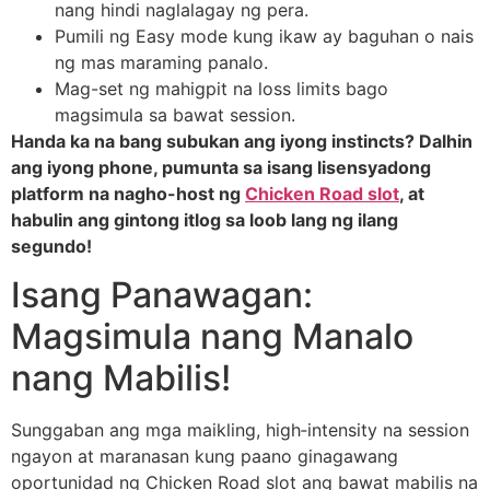
nang hindi naglalagay ng pera.
Pumili ng Easy mode kung ikaw ay baguhan o nais
ng mas maraming panalo.
Mag-set ng mahigpit na loss limits bago
magsimula sa bawat session.
Handa ka na bang subukan ang iyong instincts? Dalhin
ang iyong phone, pumunta sa isang lisensyadong
platform na nagho-host ng
Chicken Road slot
, at
habulin ang gintong itlog sa loob lang ng ilang
segundo!
Isang Panawagan:
Magsimula nang Manalo
nang Mabilis!
Sunggaban ang mga maikling, high‑intensity na session
ngayon at maranasan kung paano ginagawang
oportunidad ng Chicken Road slot ang bawat mabilis na