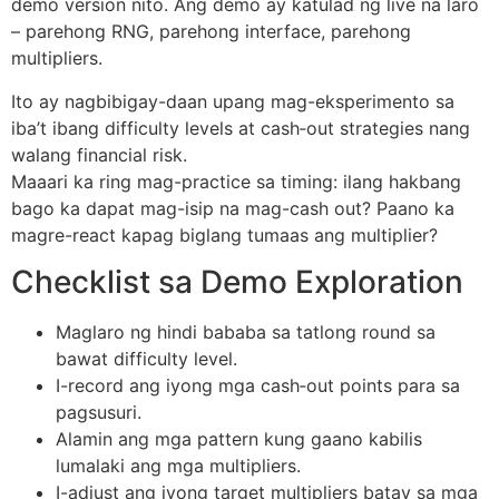
demo version nito. Ang demo ay katulad ng live na laro
– parehong RNG, parehong interface, parehong
multipliers.
Ito ay nagbibigay-daan upang mag-eksperimento sa
iba’t ibang difficulty levels at cash‑out strategies nang
walang financial risk.
Maaari ka ring mag-practice sa timing: ilang hakbang
bago ka dapat mag-isip na mag-cash out? Paano ka
magre-react kapag biglang tumaas ang multiplier?
Checklist sa Demo Exploration
Maglaro ng hindi bababa sa tatlong round sa
bawat difficulty level.
I-record ang iyong mga cash‑out points para sa
pagsusuri.
Alamin ang mga pattern kung gaano kabilis
lumalaki ang mga multipliers.
I-adjust ang iyong target multipliers batay sa mga