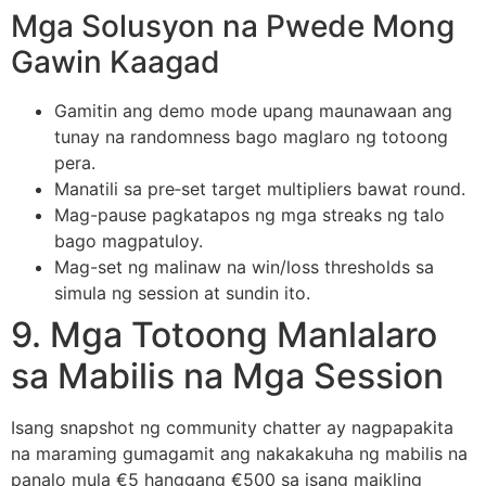
Mga Solusyon na Pwede Mong
Gawin Kaagad
Gamitin ang demo mode upang maunawaan ang
tunay na randomness bago maglaro ng totoong
pera.
Manatili sa pre‑set target multipliers bawat round.
Mag-pause pagkatapos ng mga streaks ng talo
bago magpatuloy.
Mag-set ng malinaw na win/loss thresholds sa
simula ng session at sundin ito.
9. Mga Totoong Manlalaro
sa Mabilis na Mga Session
Isang snapshot ng community chatter ay nagpapakita
na maraming gumagamit ang nakakakuha ng mabilis na
panalo mula €5 hanggang €500 sa isang maikling