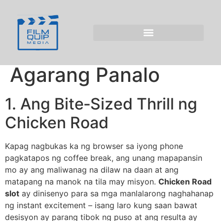
Chicken Road slot:
Isang Mabilis‑Na
Crash Game Para sa
Agarang Panalo
1. Ang Bite‑Sized Thrill ng
Chicken Road
Kapag nagbukas ka ng browser sa iyong phone
pagkatapos ng coffee break, ang unang mapapansin
mo ay ang maliwanag na dilaw na daan at ang
matapang na manok na tila may misyon.
Chicken Road
slot
ay dinisenyo para sa mga manlalarong naghahanap
ng instant excitement – isang laro kung saan bawat
desisyon ay parang tibok ng puso at ang resulta ay