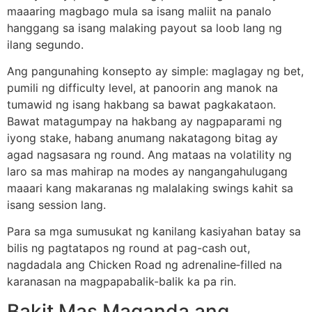
maaaring magbago mula sa isang maliit na panalo
hanggang sa isang malaking payout sa loob lang ng
ilang segundo.
Ang pangunahing konsepto ay simple: maglagay ng bet,
pumili ng difficulty level, at panoorin ang manok na
tumawid ng isang hakbang sa bawat pagkakataon.
Bawat matagumpay na hakbang ay nagpaparami ng
iyong stake, habang anumang nakatagong bitag ay
agad nagsasara ng round. Ang mataas na volatility ng
laro sa mas mahirap na modes ay nangangahulugang
maaari kang makaranas ng malalaking swings kahit sa
isang session lang.
Para sa mga sumusukat ng kanilang kasiyahan batay sa
bilis ng pagtatapos ng round at pag-cash out,
nagdadala ang Chicken Road ng adrenaline‑filled na
karanasan na magpapabalik-balik ka pa rin.
Bakit Mas Maganda ang