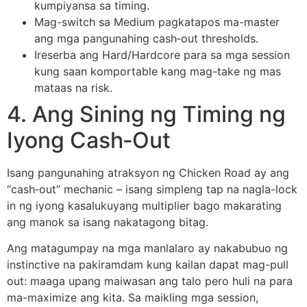
kumpiyansa sa timing.
Mag-switch sa Medium pagkatapos ma-master
ang mga pangunahing cash‑out thresholds.
Ireserba ang Hard/Hardcore para sa mga session
kung saan komportable kang mag-take ng mas
mataas na risk.
4. Ang Sining ng Timing ng
Iyong Cash‑Out
Isang pangunahing atraksyon ng Chicken Road ay ang
“cash‑out” mechanic – isang simpleng tap na nagla-lock
in ng iyong kasalukuyang multiplier bago makarating
ang manok sa isang nakatagong bitag.
Ang matagumpay na mga manlalaro ay nakabubuo ng
instinctive na pakiramdam kung kailan dapat mag-pull
out: maaga upang maiwasan ang talo pero huli na para
ma-maximize ang kita. Sa maikling mga session,