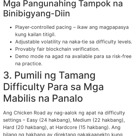
Mga Pangunahing Tampok na
Binibigyang-Diin
Player‑controlled pacing – ikaw ang magpapasya
kung kailan titigil.
Adjustable volatility na naka‑tie sa difficulty levels.
Provably fair blockchain verification.
Demo mode na agad na available para sa risk‑free
na practice.
3. Pumili ng Tamang
Difficulty Para sa Mga
Mabilis na Panalo
Ang Chicken Road ay nag-aalok ng apat na difficulty
settings – Easy (24 hakbang), Medium (22 hakbang),
Hard (20 hakbang), at Hardcore (15 hakbang). Ang
bilang ng hakbang ay direktang nakakaapekto kung