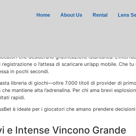
uick‑Hit Gaming per il 
Home
About Us
Rental
Lens Se
sino: Il Tuo Playground Quic
ocatori che desiderano gratificazione istantanea. L’interfac
 registrazione o l’attesa di scaricare un’app mobile. Che tu 
essa in pochi secondi.
 vasta libreria di giochi—oltre 7.000 titoli di provider di 
he mantiene alta l’adrenalina. Per chi ama brevi esplosioni 
tati rapidi.
ssBet è ideale per i giocatori che amano prendere decisioni 
vi e Intense Vincono Grande