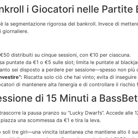
roll i Giocatori nelle Partite 
 la segmentazione rigorosa del bankroll. Invece di mettere t
 giornaliere.
50 distribuiti su cinque sessioni, con €10 per ciascuna.
a puntate da €1 o €5 sulle slot; limita le puntate al black
uanto sei disposto a perdere per sessione—spesso non più d
nvestire”:
Riscatta solo ciò che hai vinto; evita di inseguire 
tori di mantenere alta l’energia e di controllare il rischio f
ssione di 15 Minuti a BassBet
ascorre la pausa pranzo su “Lucky Dwarfs”. Accede alle 12
i piazza una scommessa da €1 e tira la leva.
 soli tre giri—una vincita istantanea che mantiene alto il 