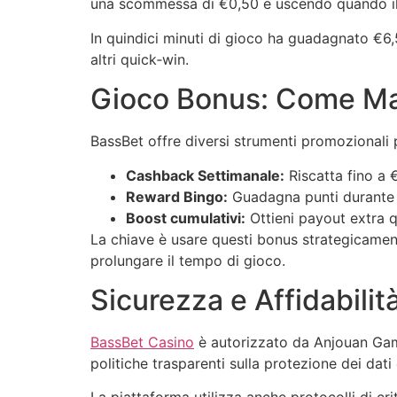
una scommessa di €0,50 e uscendo quando il m
In quindici minuti di gioco ha guadagnato €6
altri quick‑win.
Gioco Bonus: Come Ma
BassBet offre diversi strumenti promozionali p
Cashback Settimanale:
Riscatta fino a 
Reward Bingo:
Guadagna punti durante t
Boost cumulativi:
Ottieni payout extra qu
La chiave è usare questi bonus strategicamen
prolungare il tempo di gioco.
Sicurezza e Affidabili
BassBet Casino
è autorizzato da Anjouan Gamin
politiche trasparenti sulla protezione dei dati 