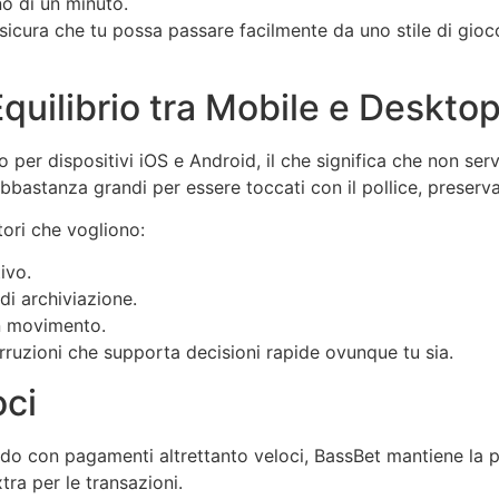
no di un minuto.
sicura che tu possa passare facilmente da uno stile di gioc
quilibrio tra Mobile e Deskto
 per dispositivi iOS e Android, il che significa che non ser
 abbastanza grandi per essere toccati con il pollice, preserv
tori che vogliono:
ivo.
i archiviazione.
in movimento.
terruzioni che supporta decisioni rapide ovunque tu sia.
oci
do con pagamenti altrettanto veloci, BassBet mantiene la pr
tra per le transazioni.