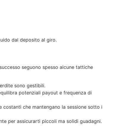
uido dal deposito al giro.
di successo seguono spesso alcune tattiche
rdite sono gestibili.
 equilibra potenziali payout e frequenza di
 costanti che mantengano la sessione sotto i
te per assicurarti piccoli ma solidi guadagni.