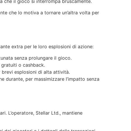
a che il gioco si interrompa bruscamente.
e che lo motiva a tornare un’altra volta per
ante extra per le loro esplosioni di azione:
unata senza prolungare il gioco.
 gratuiti o cashback.
revi esplosioni di alta attività.
he durante, per massimizzare l’impatto senza
i. L’operatore, Stellar Ltd., mantiene