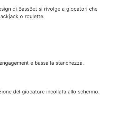
esign di BassBet si rivolge a giocatori che
lackjack o roulette.
 l’engagement e bassa la stanchezza.
zione del giocatore incollata allo schermo.