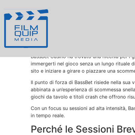
BassBet Casino: Q
Moderno
Benvenuto a BassBet Ca
BassBet Casino ha trovato una nicchia per i gi
immergerti nel gioco senza un lungo rituale di
sito e iniziare a girare o piazzare una scomm
Il punto di forza di BassBet risiede nella sua
abbinata a un’esperienza di scommessa snella c
giochi da tavolo e titoli crash che offrono risul
Con un focus su sessioni ad alta intensità, Ba
in tempo reale.
Perché le Sessioni Bre