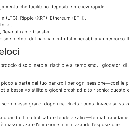
amento che facilitano depositi e prelievi rapidi:
oin (LTC), Ripple (XRP), Ethereum (ETH).
eller.
 Revolut rapid transfer.
risce metodi di finanziamento fulminei abbia un percorso fl
eloci
proccio disciplinato al rischio e al tempismo. I giocatori 
iccola parte del tuo bankroll per ogni sessione—così le pe
lot a bassa volatilità e giochi crash ad alto rischio; questo
 scommesse grandi dopo una vincita; punta invece su stake
a quando il moltiplicatore tende a salire—fermati rapidamen
ivo è massimizzare l’emozione minimizzando l’esposizione.