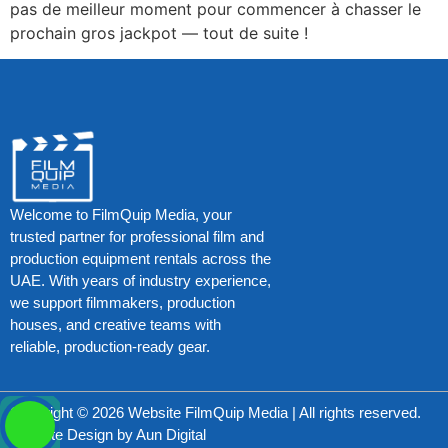
pas de meilleur moment pour commencer à chasser le
prochain gros jackpot — tout de suite !
Welcome to FilmQuip Media, your
trusted partner for professional film and
production equipment rentals across the
UAE. With years of industry experience,
we support filmmakers, production
houses, and creative teams with
reliable, production-ready gear.
Copyright © 2026 Website FilmQuip Media | All rights reserved.
Website Design by
Aun Digital