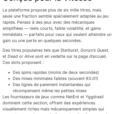
La plateforme propose plus de six mille titres, mais
seule une fraction semble spécialement adaptée au jeu
rapide. Pensez à des jeux avec des mécaniques
simplifiées — reels courts, faible volatilité, et gains
immédiats — parfaits pour ceux qui veulent atteindre un
gain ou une perte en quelques secondes.
Des titres populaires tels que
Starburst
,
Gonzo’s Quest
,
et
Dead or Alive
sont en vedette sur la page d’accueil.
Ces slots proposent :
Des spins rapides (moins de deux secondes)
Des mises minimales faibles (souvent €0.01)
Des lignes de paiement instantanées qui
récompensent même les petites mises
Les fournisseurs de jeux comme NetEnt et Yggdrasil
dominent cette section, offrant des expériences
visuellement riches mais mécaniquement simples qui