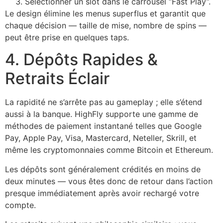
Sélectionner un slot dans le carrousel “Fast Play”.
Le design élimine les menus superflus et garantit que
chaque décision — taille de mise, nombre de spins —
peut être prise en quelques taps.
4. Dépôts Rapides &
Retraits Éclair
La rapidité ne s’arrête pas au gameplay ; elle s’étend
aussi à la banque. HighFly supporte une gamme de
méthodes de paiement instantané telles que Google
Pay, Apple Pay, Visa, Mastercard, Neteller, Skrill, et
même les cryptomonnaies comme Bitcoin et Ethereum.
Les dépôts sont généralement crédités en moins de
deux minutes — vous êtes donc de retour dans l’action
presque immédiatement après avoir rechargé votre
compte.