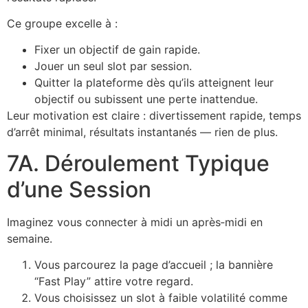
Ce groupe excelle à :
Fixer un objectif de gain rapide.
Jouer un seul slot par session.
Quitter la plateforme dès qu’ils atteignent leur
objectif ou subissent une perte inattendue.
Leur motivation est claire : divertissement rapide, temps
d’arrêt minimal, résultats instantanés — rien de plus.
7A. Déroulement Typique
d’une Session
Imaginez vous connecter à midi un après‑midi en
semaine.
Vous parcourez la page d’accueil ; la bannière
“Fast Play” attire votre regard.
Vous choisissez un slot à faible volatilité comme