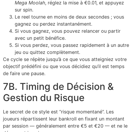
Mega Moolah
, réglez la mise à €0.01, et appuyez
sur spin.
Le reel tourne en moins de deux secondes ; vous
gagnez ou perdez instantanément.
Si vous gagnez, vous pouvez relancer ou partir
avec un petit bénéfice.
Si vous perdez, vous passez rapidement à un autre
jeu ou quittez complètement.
Ce cycle se répète jusqu’à ce que vous atteigniez votre
objectif prédéfini ou que vous décidiez qu’il est temps
de faire une pause.
7B. Timing de Décision &
Gestion du Risque
Le secret de ce style est “risque momentané”. Les
joueurs répartissent leur bankroll en fixant un montant
par session — généralement entre €5 et €20 — et ne le