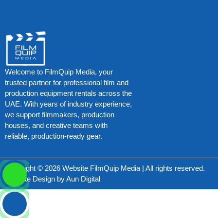
Welcome to FilmQuip Media, your
trusted partner for professional film and
production equipment rentals across the
UAE. With years of industry experience,
we support filmmakers, production
houses, and creative teams with
reliable, production-ready gear.
Copyright © 2026 Website FilmQuip Media | All rights reserved.
Website Design by
Aun Digital