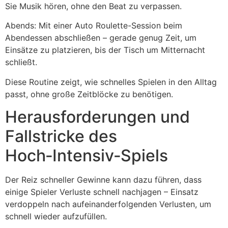
Sie Musik hören, ohne den Beat zu verpassen.
Abends: Mit einer Auto Roulette-Session beim
Abendessen abschließen – gerade genug Zeit, um
Einsätze zu platzieren, bis der Tisch um Mitternacht
schließt.
Diese Routine zeigt, wie schnelles Spielen in den Alltag
passt, ohne große Zeitblöcke zu benötigen.
Herausforderungen und
Fallstricke des
Hoch‑Intensiv‑Spiels
Der Reiz schneller Gewinne kann dazu führen, dass
einige Spieler Verluste schnell nachjagen – Einsatz
verdoppeln nach aufeinanderfolgenden Verlusten, um
schnell wieder aufzufüllen.