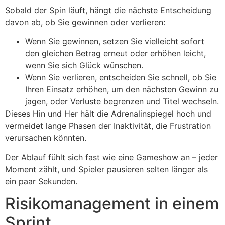
Sobald der Spin läuft, hängt die nächste Entscheidung
davon ab, ob Sie gewinnen oder verlieren:
Wenn Sie gewinnen, setzen Sie vielleicht sofort
den gleichen Betrag erneut oder erhöhen leicht,
wenn Sie sich Glück wünschen.
Wenn Sie verlieren, entscheiden Sie schnell, ob Sie
Ihren Einsatz erhöhen, um den nächsten Gewinn zu
jagen, oder Verluste begrenzen und Titel wechseln.
Dieses Hin und Her hält die Adrenalinspiegel hoch und
vermeidet lange Phasen der Inaktivität, die Frustration
verursachen könnten.
Der Ablauf fühlt sich fast wie eine Gameshow an – jeder
Moment zählt, und Spieler pausieren selten länger als
ein paar Sekunden.
Risikomanagement in einem
Sprint