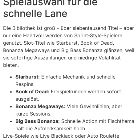
Spielauswahl für die
schnelle Lane
Die Bibliothek ist groß – über siebentausend Titel – aber
nur eine Handvoll werden von Sprint‑Style‑Spielern
genutzt. Slot-Titel wie Starburst, Book of Dead,
Bonanza Megaways und Big Bass Bonanza glänzen, weil
sie sofortige Auszahlungen und niedrige Volatilität
bieten.
Starburst:
Einfache Mechanik und schnelle
Respins.
Book of Dead:
Freispielrunden werden sofort
ausgelöst.
Bonanza Megaways:
Viele Gewinnlinien, aber
kurze Sessions.
Big Bass Bonanza:
Schnelle Action mit Fischthema
hält die Aufmerksamkeit hoch.
Live-Spiele wie Live Blackjack oder Auto Roulette