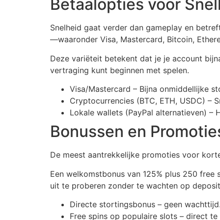
Betaalopties voor Sne
Snelheid gaat verder dan gameplay en betre
—waaronder Visa, Mastercard, Bitcoin, Ethere
Deze variëteit betekent dat je je account bijn
vertraging kunt beginnen met spelen.
Visa/Mastercard – Bijna onmiddellijke st
Cryptocurrencies (BTC, ETH, USDC) – S
Lokale wallets (PayPal alternatieven) – 
Bonussen en Promoties
De meest aantrekkelijke promoties voor korte 
Een welkomstbonus van 125% plus 250 free spi
uit te proberen zonder te wachten op deposi
Directe stortingsbonus – geen wachttijd
Free spins op populaire slots – direct 