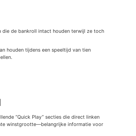
 die de bankroll intact houden terwijl ze toch
an houden tijdens een speeltijd van tien
ellen.
d
ende “Quick Play” secties die direct linken
nte winstgrootte—belangrijke informatie voor