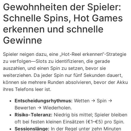
Gewohnheiten der Spieler:
Schnelle Spins, Hot Games
erkennen und schnelle
Gewinne
Spieler neigen dazu, eine „Hot-Reel erkennen“-Strategie
zu verfolgen—Slots zu identifizieren, die gerade
auszahlen, und einen Spin zu setzen, bevor sie
weiterziehen. Da jeder Spin nur fünf Sekunden dauert,
können sie mehrere Runden absolvieren, bevor der Akku
ihres Telefons leer ist.
Entscheidungsrhythmus:
Wetten → Spin →
Bewerten → Wiederholen.
Risiko-Toleranz:
Niedrig bis mittel; Spieler bleiben
oft bei festen kleinen Einsätzen (€1–€5) pro Spin.
Sessionslänge:
In der Regel unter zehn Minuten