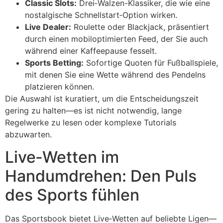
Classic Slots:
Drei‑Walzen-Klassiker, die wie eine
nostalgische Schnellstart‑Option wirken.
Live Dealer:
Roulette oder Blackjack, präsentiert
durch einen mobiloptimierten Feed, der Sie auch
während einer Kaffeepause fesselt.
Sports Betting:
Sofortige Quoten für Fußballspiele,
mit denen Sie eine Wette während des Pendelns
platzieren können.
Die Auswahl ist kuratiert, um die Entscheidungszeit
gering zu halten—es ist nicht notwendig, lange
Regelwerke zu lesen oder komplexe Tutorials
abzuwarten.
Live‑Wetten im
Handumdrehen: Den Puls
des Sports fühlen
Das Sportsbook bietet Live‑Wetten auf beliebte Ligen—