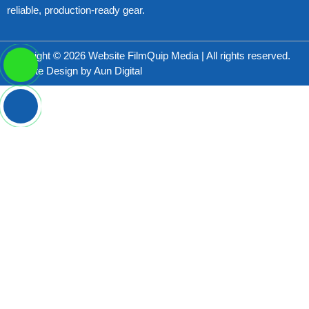
reliable, production-ready gear.
Copyright © 2026 Website FilmQuip Media | All rights reserved.
Website Design by
Aun Digital