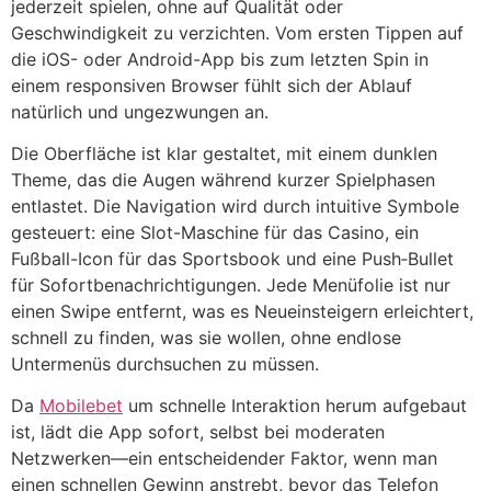
jederzeit spielen, ohne auf Qualität oder
Geschwindigkeit zu verzichten. Vom ersten Tippen auf
die iOS- oder Android-App bis zum letzten Spin in
einem responsiven Browser fühlt sich der Ablauf
natürlich und ungezwungen an.
Die Oberfläche ist klar gestaltet, mit einem dunklen
Theme, das die Augen während kurzer Spielphasen
entlastet. Die Navigation wird durch intuitive Symbole
gesteuert: eine Slot-Maschine für das Casino, ein
Fußball-Icon für das Sportsbook und eine Push‑Bullet
für Sofortbenachrichtigungen. Jede Menüfolie ist nur
einen Swipe entfernt, was es Neueinsteigern erleichtert,
schnell zu finden, was sie wollen, ohne endlose
Untermenüs durchsuchen zu müssen.
Da
Mobilebet
um schnelle Interaktion herum aufgebaut
ist, lädt die App sofort, selbst bei moderaten
Netzwerken—ein entscheidender Faktor, wenn man
einen schnellen Gewinn anstrebt, bevor das Telefon