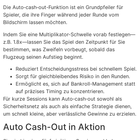
Die Auto‑cash‑out-Funktion ist ein Grundpfeiler für
Spieler, die ihre Finger während jeder Runde vom
Bildschirm lassen möchten.
Indem Sie eine Multiplikator-Schwelle vorab festlegen—
z.B. 1.8x—lassen Sie das Spiel den Zeitpunkt für Sie
bestimmen, was Zweifeln vorbeugt, sobald das
Flugzeug seinen Aufstieg beginnt.
Reduziert Entscheidungsstress bei schnellem Spiel.
Sorgt für gleichbleibendes Risiko in den Runden.
Ermöglicht es, sich auf Bankroll-Management statt
auf präzises Timing zu konzentrieren.
Für kurze Sessions kann Auto‑cash‑out sowohl als
Sicherheitsnetz als auch als einfache Strategie dienen,
um schnell kleine, aber verlässliche Gewinne zu erzielen.
Auto Cash-Out in Aktion