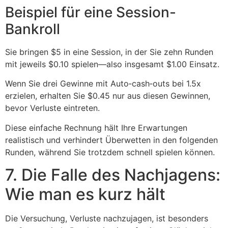
Beispiel für eine Session-
Bankroll
Sie bringen $5 in eine Session, in der Sie zehn Runden
mit jeweils $0.10 spielen—also insgesamt $1.00 Einsatz.
Wenn Sie drei Gewinne mit Auto‑cash‑outs bei 1.5x
erzielen, erhalten Sie $0.45 nur aus diesen Gewinnen,
bevor Verluste eintreten.
Diese einfache Rechnung hält Ihre Erwartungen
realistisch und verhindert Überwetten in den folgenden
Runden, während Sie trotzdem schnell spielen können.
7. Die Falle des Nachjagens:
Wie man es kurz hält
Die Versuchung, Verluste nachzujagen, ist besonders