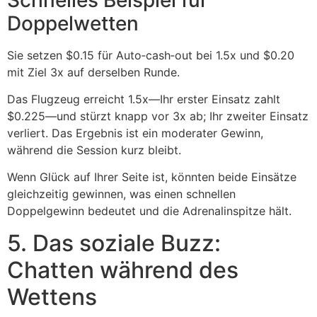
Doppelwetten
Sie setzen $0.15 für Auto‑cash‑out bei 1.5x und $0.20
mit Ziel 3x auf derselben Runde.
Das Flugzeug erreicht 1.5x—Ihr erster Einsatz zahlt
$0.225—und stürzt knapp vor 3x ab; Ihr zweiter Einsatz
verliert. Das Ergebnis ist ein moderater Gewinn,
während die Session kurz bleibt.
Wenn Glück auf Ihrer Seite ist, könnten beide Einsätze
gleichzeitig gewinnen, was einen schnellen
Doppelgewinn bedeutet und die Adrenalinspitze hält.
5. Das soziale Buzz:
Chatten während des
Wettens