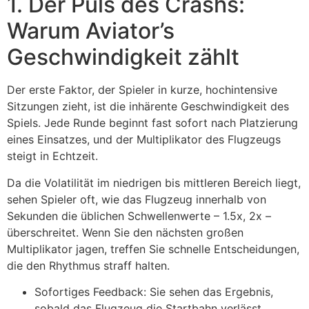
1. Der Puls des Crashs:
Warum Aviator’s
Geschwindigkeit zählt
Der erste Faktor, der Spieler in kurze, hochintensive
Sitzungen zieht, ist die inhärente Geschwindigkeit des
Spiels. Jede Runde beginnt fast sofort nach Platzierung
eines Einsatzes, und der Multiplikator des Flugzeugs
steigt in Echtzeit.
Da die Volatilität im niedrigen bis mittleren Bereich liegt,
sehen Spieler oft, wie das Flugzeug innerhalb von
Sekunden die üblichen Schwellenwerte – 1.5x, 2x –
überschreitet. Wenn Sie den nächsten großen
Multiplikator jagen, treffen Sie schnelle Entscheidungen,
die den Rhythmus straff halten.
Sofortiges Feedback: Sie sehen das Ergebnis,
sobald das Flugzeug die Startbahn verlässt.