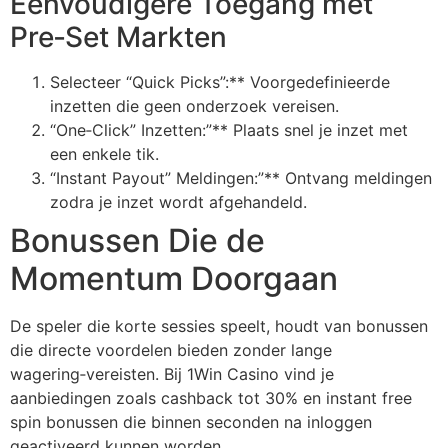
Eenvoudigere Toegang met
Pre‑Set Markten
Selecteer “Quick Picks”:** Voorgedefinieerde
inzetten die geen onderzoek vereisen.
“One‑Click” Inzetten:”** Plaats snel je inzet met
een enkele tik.
“Instant Payout” Meldingen:”** Ontvang meldingen
zodra je inzet wordt afgehandeld.
Bonussen Die de
Momentum Doorgaan
De speler die korte sessies speelt, houdt van bonussen
die directe voordelen bieden zonder lange
wagering‑vereisten. Bij 1Win Casino vind je
aanbiedingen zoals cashback tot 30% en instant free
spin bonussen die binnen seconden na inloggen
geactiveerd kunnen worden.