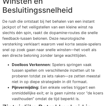
Winsten en
Besluitingssnelheid
De rush die ontstaat bij het behalen van een instant
jackpot of het veiligstellen van een kleine winst na
slechts één spin, raakt de dopamine‑routes die snelle
feedback‑lussen belonen. Deze neurologische
versterking verklaart waarom veel korte sessie‑spelers
snel op zoek gaan naar snelle winsten—het voelt als
een directe beloning zonder lange wachttijden.
Doelloos Verkennen:
Spelers springen vaak
tussen spellen om verschillende inzetten uit te
proberen totdat ze iets raken—ze zetten meestal
niet in op diepe strategieën in dit formaat.
Pijnvermijding:
Een enkele verlies triggert een
onmiddellijke exit; er is geen ruimte voor “de koers
vasthouden” omdat de tijd beperkt is.