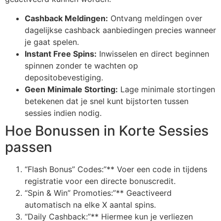
Cashback Meldingen:
Ontvang meldingen over
dagelijkse cashback aanbiedingen precies wanneer
je gaat spelen.
Instant Free Spins:
Inwisselen en direct beginnen
spinnen zonder te wachten op
depositobevestiging.
Geen Minimale Storting:
Lage minimale stortingen
betekenen dat je snel kunt bijstorten tussen
sessies indien nodig.
Hoe Bonussen in Korte Sessies
passen
“Flash Bonus” Codes:”** Voer een code in tijdens
registratie voor een directe bonuscredit.
“Spin & Win” Promoties:”** Geactiveerd
automatisch na elke X aantal spins.
“Daily Cashback:”** Hiermee kun je verliezen