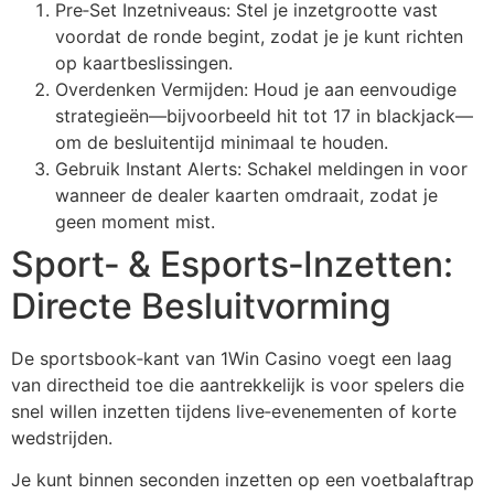
Pre‑Set Inzetniveaus: Stel je inzetgrootte vast
voordat de ronde begint, zodat je je kunt richten
op kaartbeslissingen.
Overdenken Vermijden: Houd je aan eenvoudige
strategieën—bijvoorbeeld hit tot 17 in blackjack—
om de besluitentijd minimaal te houden.
Gebruik Instant Alerts: Schakel meldingen in voor
wanneer de dealer kaarten omdraait, zodat je
geen moment mist.
Sport‑ & Esports‑Inzetten:
Directe Besluitvorming
De sportsbook‑kant van 1Win Casino voegt een laag
van directheid toe die aantrekkelijk is voor spelers die
snel willen inzetten tijdens live‑evenementen of korte
wedstrijden.
Je kunt binnen seconden inzetten op een voetbalaftrap