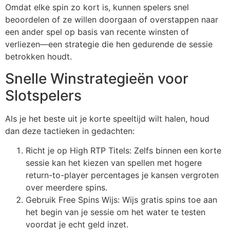
Omdat elke spin zo kort is, kunnen spelers snel
beoordelen of ze willen doorgaan of overstappen naar
een ander spel op basis van recente winsten of
verliezen—een strategie die hen gedurende de sessie
betrokken houdt.
Snelle Winstrategieën voor
Slotspelers
Als je het beste uit je korte speeltijd wilt halen, houd
dan deze tactieken in gedachten:
Richt je op High RTP Titels: Zelfs binnen een korte
sessie kan het kiezen van spellen met hogere
return-to-player percentages je kansen vergroten
over meerdere spins.
Gebruik Free Spins Wijs: Wijs gratis spins toe aan
het begin van je sessie om het water te testen
voordat je echt geld inzet.