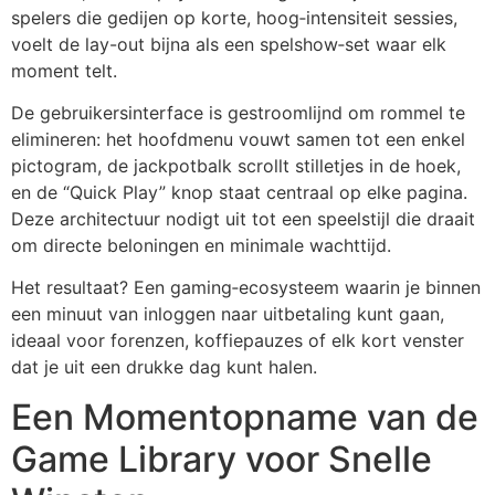
spelers die gedijen op korte, hoog‑intensiteit sessies,
voelt de lay-out bijna als een spelshow‑set waar elk
moment telt.
De gebruikersinterface is gestroomlijnd om rommel te
elimineren: het hoofdmenu vouwt samen tot een enkel
pictogram, de jackpotbalk scrollt stilletjes in de hoek,
en de “Quick Play” knop staat centraal op elke pagina.
Deze architectuur nodigt uit tot een speelstijl die draait
om directe beloningen en minimale wachttijd.
Het resultaat? Een gaming‑ecosysteem waarin je binnen
een minuut van inloggen naar uitbetaling kunt gaan,
ideaal voor forenzen, koffiepauzes of elk kort venster
dat je uit een drukke dag kunt halen.
Een Momentopname van de
Game Library voor Snelle