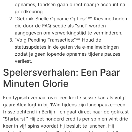
opnames; fondsen gaan direct naar je account na
goedkeuring.
“Gebruik Snelle Opname Opties:”** Kies methoden
die door de FAQ‑sectie als “snel” worden
aangegeven om verwerkingstijd te verminderen.
“Volg Pending Transacties:”** Houd de
statusupdates in de gaten via e‑mailmeldingen
zodat je geen lopende opnames tijdens pauzes
verliest.
Spelersverhalen: Een Paar
Minuten Glorie
Een typisch verhaal over een korte sessie kan als volgt
gaan: Alex logt in bij 1Win tijdens zijn lunchpauze—een
frisse ochtend in Berlijn—en gaat direct naar de gokkast
“Starburst.” Hij zet honderd credits per spin en wint drie
keer in vijf spins voordat hij besluit te lunchen. Hij