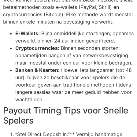
betaalmethoden zoals e-wallets (PayPal, Skrill) en
cryptocurrencies (Bitcoin). Elke methode wordt meestal
binnen enkele minuten na bevestiging verwerkt.
E‑Wallets:
Bijna onmiddellijke stortingen; opnames
verwerkt binnen 24 uur indien geverifieerd.
Cryptocurrencies:
Binnen seconden storten;
opnametijden hangen af van netwerkbevestiging
maar meestal onder een uur voor kleine bedragen.
Banken & Kaarten:
Hoewel iets langzamer (tot 48
uur), blijven ze beschikbaar voor spelers die de
voorkeur geven aan traditionele methoden tijdens
langere sessies waar ze meer geduld hebben voor
wachttijden.
Payout Timing Tips voor Snelle
Spelers
“Stel Direct Deposit In:”** Vermijd handmatige