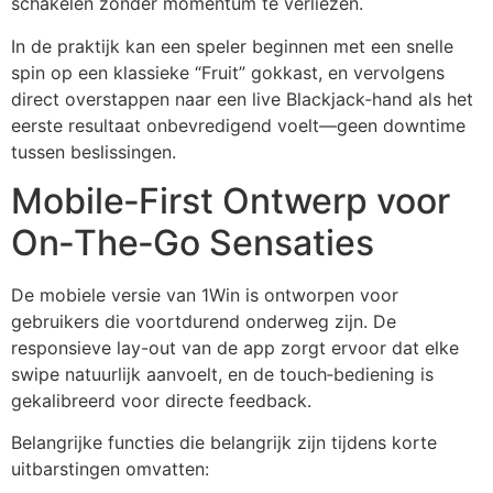
schakelen zonder momentum te verliezen.
In de praktijk kan een speler beginnen met een snelle
spin op een klassieke “Fruit” gokkast, en vervolgens
direct overstappen naar een live Blackjack‑hand als het
eerste resultaat onbevredigend voelt—geen downtime
tussen beslissingen.
Mobile‑First Ontwerp voor
On‑The‑Go Sensaties
De mobiele versie van 1Win is ontworpen voor
gebruikers die voortdurend onderweg zijn. De
responsieve lay-out van de app zorgt ervoor dat elke
swipe natuurlijk aanvoelt, en de touch‑bediening is
gekalibreerd voor directe feedback.
Belangrijke functies die belangrijk zijn tijdens korte
uitbarstingen omvatten: