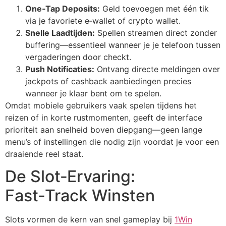
One‑Tap Deposits:
Geld toevoegen met één tik
via je favoriete e‑wallet of crypto wallet.
Snelle Laadtijden:
Spellen streamen direct zonder
buffering—essentieel wanneer je je telefoon tussen
vergaderingen door checkt.
Push Notificaties:
Ontvang directe meldingen over
jackpots of cashback aanbiedingen precies
wanneer je klaar bent om te spelen.
Omdat mobiele gebruikers vaak spelen tijdens het
reizen of in korte rustmomenten, geeft de interface
prioriteit aan snelheid boven diepgang—geen lange
menu’s of instellingen die nodig zijn voordat je voor een
draaiende reel staat.
De Slot‑Ervaring:
Fast‑Track Winsten
Slots vormen de kern van snel gameplay bij
1Win