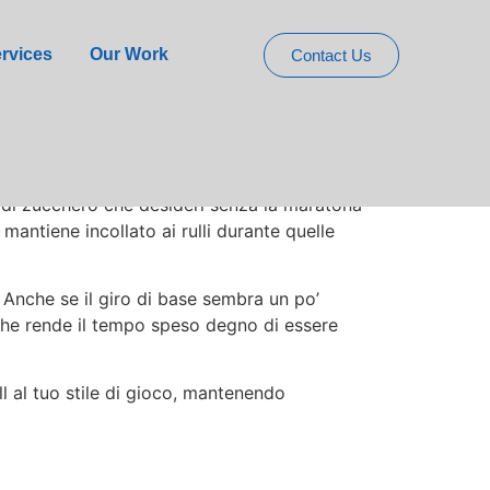
it per Vincite
rvices
Our Work
Contact Us
Giocatori di Quick‑Hit
 di zucchero che desideri senza la maratona
mantiene incollato ai rulli durante quelle
 Anche se il giro di base sembra un po’
 che rende il tempo speso degno di essere
 al tuo stile di gioco, mantenendo