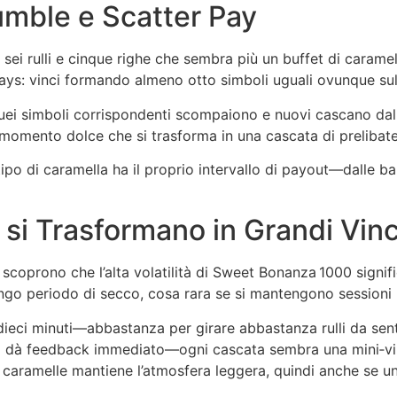
umble e Scatter Pay
sei rulli e cinque righe che sembra più un buffet di caramell
 Pays: vinci formando almeno otto simboli uguali ovunque sul
i simboli corrispondenti scompaiono e nuovi cascano dall’a
omento dolce che si trasforma in una cascata di prelibat
 tipo di caramella ha il proprio intervallo di payout—dall
 si Trasformano in Grandi Vinc
 scoprono che l’alta volatilità di Sweet Bonanza 1000 signif
ngo periodo di secco, cosa rara se si mantengono sessioni 
ieci minuti—abbastanza per girare abbastanza rulli da sent
i dà feedback immediato—ogni cascata sembra una mini‑vinc
e caramelle mantiene l’atmosfera leggera, quindi anche se 