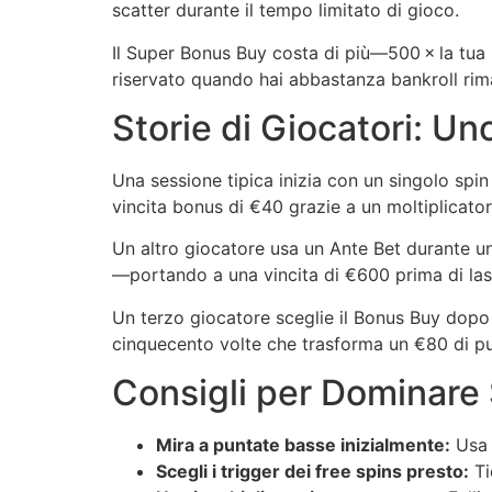
scatter durante il tempo limitato di gioco.
Il Super Bonus Buy costa di più—500 × la tua 
riservato quando hai abbastanza bankroll rima
Storie di Giocatori: Un
Una sessione tipica inizia con un singolo sp
vincita bonus di €40 grazie a un moltiplicat
Un altro giocatore usa un Ante Bet durante un
—portando a una vincita di €600 prima di las
Un terzo giocatore sceglie il Bonus Buy dopo 
cinquecento volte che trasforma un €80 di pu
Consigli per Dominare
Mira a puntate basse inizialmente:
Usa €
Scegli i trigger dei free spins presto:
Ti