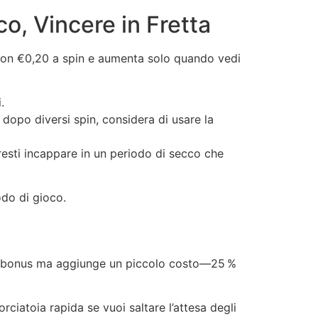
o, Vincere in Fretta
 con €0,20 a spin e aumenta solo quando vedi
.
 dopo diversi spin, considera di usare la
resti incappare in un periodo di secco che
odo di gioco.
 del bonus ma aggiunge un piccolo costo—25 %
rciatoia rapida se vuoi saltare l’attesa degli