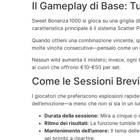
Il Gameplay di Base: T
Sweet Bonanza 1000 si gioca su una griglia di 
caratteristica principale è il sistema Scatter
Quando ottieni una combinazione vincente, que
molte vincite consecutive—pensalo come un m
Nessun wild aumenta il mistero; invece, ogni
ai cuori che offrono €10–€50 per set.
Come le Sessioni Brevi
I giocatori che preferiscono esplosioni rapide
dell’emozione—a meno che non si sia in un lu
Durata della sessione:
Mira a cinque o d
Ritmo dei risultati:
La funzione tumble t
Mantenimento dell’umore:
Il tema dell
sei pronto a ripartire.