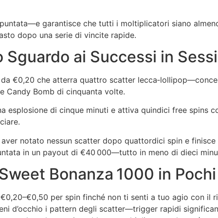
puntata—e garantisce che tutti i moltiplicatori siano almen
sto dopo una serie di vincite rapide.
o Sguardo ai Successi in Sessi
in da €0,20 che atterra quattro scatter lecca‑lollipop—con
ore Candy Bomb di cinquanta volte.
a esplosione di cinque minuti e attiva quindici free spins c
ciare.
aver notato nessun scatter dopo quattordici spin e finisce c
ntata in un payout di €40 000—tutto in meno di dieci minut
 Sweet Bonanza 1000 in Pochi
0,20–€0,50 per spin finché non ti senti a tuo agio con il r
eni d’occhio i pattern degli scatter—trigger rapidi significa