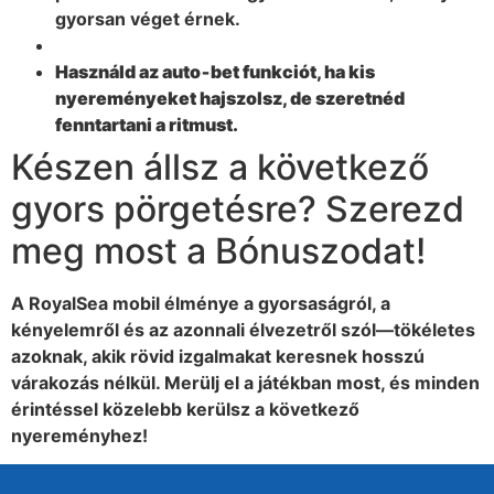
gyorsan véget érnek.
Használd az auto‑bet funkciót, ha kis
nyereményeket hajszolsz, de szeretnéd
fenntartani a ritmust.
Készen állsz a következő
gyors pörgetésre? Szerezd
meg most a Bónuszodat!
A RoyalSea mobil élménye a gyorsaságról, a
kényelemről és az azonnali élvezetről szól—tökéletes
azoknak, akik rövid izgalmakat keresnek hosszú
várakozás nélkül. Merülj el a játékban most, és minden
érintéssel közelebb kerülsz a következő
nyereményhez!