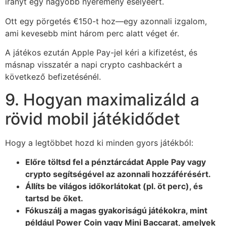
irányt egy nagyobb nyeremény esélyéért.
Ott egy pörgetés €150-t hoz—egy azonnali izgalom,
ami kevesebb mint három perc alatt véget ér.
A játékos ezután Apple Pay-jel kéri a kifizetést, és
másnap visszatér a napi crypto cashbackért a
következő befizetésénél.
9. Hogyan maximalizáld a
rövid mobil játékidődet
Hogy a legtöbbet hozd ki minden gyors játékból:
Előre töltsd fel a pénztárcádat Apple Pay vagy
crypto segítségével az azonnali hozzáférésért.
Állíts be világos időkorlátokat (pl. öt perc), és
tartsd be őket.
Fókuszálj a magas gyakoriságú játékokra, mint
például Power Coin vagy Mini Baccarat, amelyek