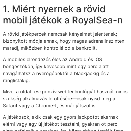
1. Miért nyernek a rövid
mobil játékok a RoyalSea-n
A rövid játékpercek nemcsak kényelmet jelentenek;
bizonyított módja annak, hogy magas adrenalinszinten
maradj, miközben kontrollálod a bankrollt.
A mobilos elrendezés éles az Android és iOS
böngészőkön, így kevesebb mint egy perc alatt
navigálhatsz a nyerőgépektől a blackjackig és a
ranglistákig.
Mivel a oldal reszponzív webtechnológiát használ, nincs
szükség alkalmazás letöltésére—csak nyisd meg a
Safarit vagy a Chrome-t, és már játszol is.
A játékosok, akik csak egy gyors jackpotot akarnak
elérni vagy egy új játékot tesztelni, gyakran öt perc
alatt befejezik a sessiont, így könnyebben tartják fenn