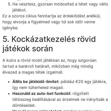
Ha vesztesz, gyorsan módosítsd a tétet vagy válts
játékot.
Ez a szoros ciklus fenntartja az érdeklődést anélkül,
hogy elvonja a figyelmed vagy túl sok időt venne
igénybe.
5. Kockázatkezelés rövid
játékok során
A kulcs a rövid mobil játékban az, hogy szigorúan
tartsd a bankroll határait, miközben még mindig
élvezed a magas tétek izgalmát.
Állíts be játékidő-limitet
: például €20 egy játékra,
így nem túlterheled magad.
Használd az auto‑bet funkciót
: rögzített
tétösszeg beállításával az érzelmek ne irányítsák a
döntéseidet.