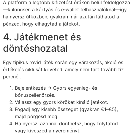
A platform a legtöbb kifizetést órákon belül feldolgozza
—különösen a kártyás és e‑wallet felhasználóknál—így
ha nyersz útközben, gyakran már azután láthatod a
pénzed, hogy elhagytad a játékot.
4. Játékmenet és
döntéshozatal
Egy tipikus rövid játék során egy várakozás, akció és
értékelés ciklusát követed, amely nem tart tovább tíz
percnél.
Bejelentkezés → Gyors egyenleg- és
bónuszellenőrzés.
Válassz egy gyors köröket kínáló játékot.
Fogadj egy kisebb összeget (gyakran €1–€5),
majd pörgesd meg.
Ha nyersz, azonnal dönthetsz, hogy folytatod
vagy kiveszed a nyereményt.