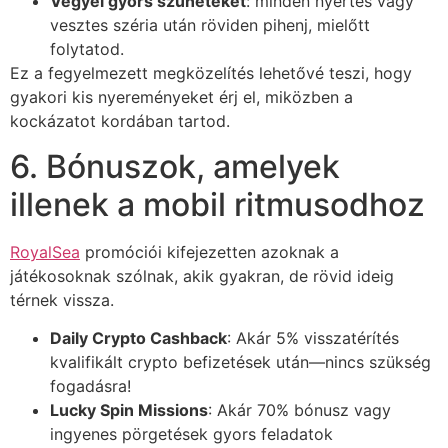
Vegyél gyors szüneteket
: minden nyertes vagy
vesztes széria után röviden pihenj, mielőtt
folytatod.
Ez a fegyelmezett megközelítés lehetővé teszi, hogy
gyakori kis nyereményeket érj el, miközben a
kockázatot kordában tartod.
6. Bónuszok, amelyek
illenek a mobil ritmusodhoz
RoyalSea
promóciói kifejezetten azoknak a
játékosoknak szólnak, akik gyakran, de rövid ideig
térnek vissza.
Daily Crypto Cashback
: Akár 5% visszatérítés
kvalifikált crypto befizetések után—nincs szükség
fogadásra!
Lucky Spin Missions
: Akár 70% bónusz vagy
ingyenes pörgetések gyors feladatok