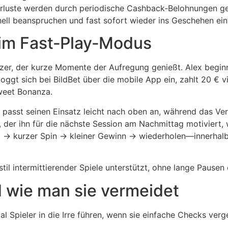
erluste werden durch periodische Cashback‑Belohnungen ge
chnell beanspruchen und fast sofort wieder ins Geschehen ei
 im Fast‑Play‑Modus
tzer, der kurze Momente der Aufregung genießt. Alex begin
 loggt sich bei BildBet über die mobile App ein, zahlt 20 
Sweet Bonanza.
x passt seinen Einsatz leicht nach oben an, während das Ve
, der ihn für die nächste Session am Nachmittag motiviert,
ng → kurzer Spin → kleiner Gewinn → wiederholen—innerhal
stil intermittierender Spiele unterstützt, ohne lange Pause
d wie man sie vermeidet
 Spieler in die Irre führen, wenn sie einfache Checks verg