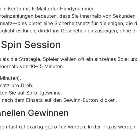
te ein Konto mit E‑Mail oder Handynummer.
teinzahlungen bedeuten, dass Sie innerhalb von Sekunden
Einsatz—dies bietet eine Sicherheitsnetz für diejenigen, die
glicht es Ihnen, direkt ins Geschehen einzusteigen, ohne 
 Spin Session
als die Strategie. Spieler wählen oft ein einzelnes Spiel u
nerhalb von 10–15 Minuten.
 Minuten).
nsatz pro Dreh.
en Sie auf Sofortgewinne.
t nach dem Einsatz auf den Gewinn-Button klicken.
hnellen Gewinnen
n fast reflexartig getroffen werden. In der Praxis werden S