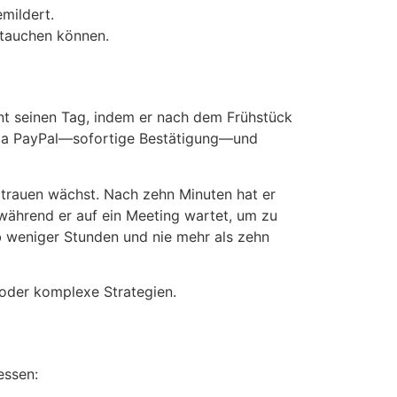
mildert.
ntauchen können.
nt seinen Tag, indem er nach dem Frühstück
€ via PayPal—sofortige Bestätigung—und
rtrauen wächst. Nach zehn Minuten hat er
 während er auf ein Meeting wartet, um zu
b weniger Stunden und nie mehr als zehn
n oder komplexe Strategien.
essen: