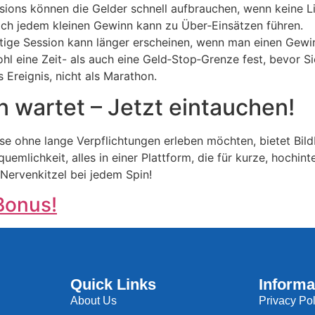
sions können die Gelder schnell aufbrauchen, wenn keine L
h jedem kleinen Gewinn kann zu Über‑Einsätzen führen.
ige Session kann länger erscheinen, wenn man einen Gewinn
l eine Zeit- als auch eine Geld‑Stop‑Grenze fest, bevor Si
 Ereignis, nicht als Marathon.
n wartet – Jetzt eintauchen!
sse ohne lange Verpflichtungen erleben möchten, bietet Bi
mlichkeit, alles in einer Plattform, die für kurze, hochint
Nervenkitzel bei jedem Spin!
 Bonus!
Quick Links
Informa
About Us
Privacy Pol