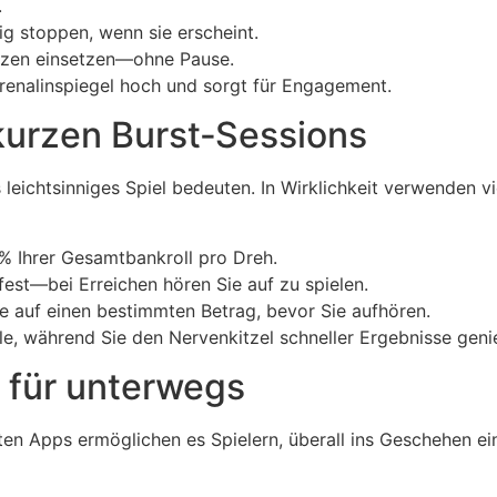
.
ig stoppen, wenn sie erscheint.
nzen einsetzen—ohne Pause.
drenalinspiegel hoch und sorgt für Engagement.
kurzen Burst‑Sessions
s leichtsinniges Spiel bedeuten. In Wirklichkeit verwenden v
% Ihrer Gesamtbankroll pro Dreh.
fest—bei Erreichen hören Sie auf zu spielen.
 auf einen bestimmten Betrag, bevor Sie aufhören.
olle, während Sie den Nervenkitzel schneller Ergebnisse geni
 für unterwegs
rten Apps ermöglichen es Spielern, überall ins Geschehen 