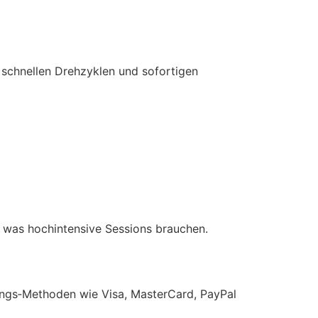
it schnellen Drehzyklen und sofortigen
 was hochintensive Sessions brauchen.
lungs‑Methoden wie Visa, MasterCard, PayPal