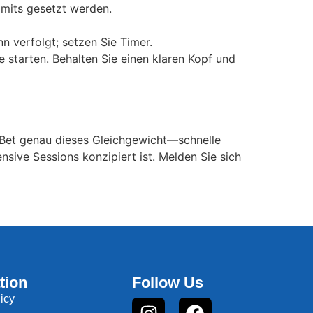
imits gesetzt werden.
 verfolgt; setzen Sie Timer.
e starten. Behalten Sie einen klaren Kopf und
ldBet genau dieses Gleichgewicht—schnelle
ensive Sessions konzipiert ist. Melden Sie sich
tion
Follow Us
icy