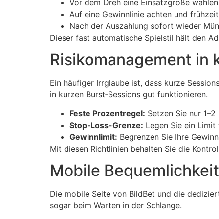
Vor dem Dreh eine Einsatzgröße wählen
Auf eine Gewinnlinie achten und frühzeit
Nach der Auszahlung sofort wieder Mü
Dieser fast automatische Spielstil hält den A
Risikomanagement in 
Ein häufiger Irrglaube ist, dass kurze Session
in kurzen Burst‑Sessions gut funktionieren.
Feste Prozentregel:
Setzen Sie nur 1–2 
Stop‑Loss-Grenze:
Legen Sie ein Limit 
Gewinnlimit:
Begrenzen Sie Ihre Gewinne
Mit diesen Richtlinien behalten Sie die Kontr
Mobile Bequemlichkeit
Die mobile Seite von BildBet und die dedizie
sogar beim Warten in der Schlange.